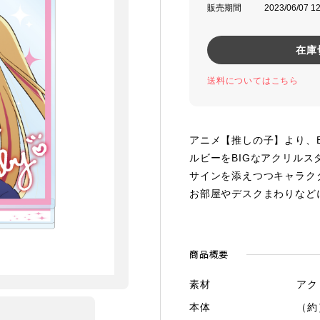
販売期間
2023/06/07 1
在庫
送料についてはこちら
アニメ【推しの子】より、
ルビーをBIGなアクリルス
サインを添えつつキャラク
お部屋やデスクまわりなど
商品概要
素材
アク
本体
（約）